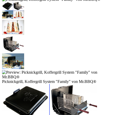
Picknickgrill, Koffergrill System "Family" von Mr.BBQ®