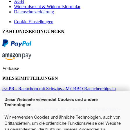
AGB
Widerrufsrecht & Widerrufsformular
Datenschutzerklärung
Cookie Einstellungen
ZAHLUNGSBEDINGUNGEN
Vorkasse
PRESSEMITTEILUNGEN
>> PR - Raeuchern mit Schwips - Mr. BBQ Raeucherchips in
Bourbon, Rum, Tequila, Scotch
Diese Webseite verwendet Cookies und andere
Technologien
>> PR - Keramikgrills erobern den deutschen Kugelgrill-Markt -
12.03.2018
Wir verwenden Cookies und ähnliche Technologien, auch von
Drittanbietern, um die ordentliche Funktionsweise der Website
KONTAKT / ANSCHRIFT
zu gewährleisten, die Nutzung unseres Angebotes zu